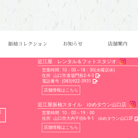
振袖コレクション
お知らせ
店舗案内
店舗一覧
近江屋 レンタル＆フォトスタジオ
営業時間 : 10：00～18：30(水曜店休)
住所 :
山口市道場門前2-4-3
電話番号 :
(083)922-3931
店舗情報はこちら
近江屋振袖スタイル ゆめタウン山口店
は
営業時間 : 10：00～19：00
住所 :
山口市大内千坊6-9-1 ゆめタウン山口2F
店舗情報はこちら