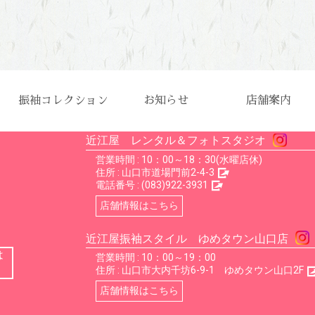
振袖コレクション
お知らせ
店舗案内
店舗一覧
近江屋 レンタル＆フォトスタジオ
営業時間 : 10：00～18：30(水曜店休)
住所 :
山口市道場門前2-4-3
電話番号 :
(083)922-3931
店舗情報はこちら
近江屋振袖スタイル ゆめタウン山口店
は
営業時間 : 10：00～19：00
住所 :
山口市大内千坊6-9-1 ゆめタウン山口2F
店舗情報はこちら