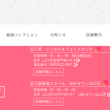
振袖コレクション
お知らせ
店舗案内
店舗一覧
近江屋 レンタル＆フォトスタジオ
営業時間 : 10：00～18：30(水曜店休)
住所 :
山口市道場門前2-4-3
電話番号 :
(083)922-3931
店舗情報はこちら
近江屋振袖スタイル ゆめタウン山口店
は
営業時間 : 10：00～19：00
住所 :
山口市大内千坊6-9-1 ゆめタウン山口2F
店舗情報はこちら